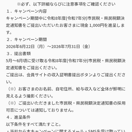
※必ず、以下詳細ならびに注意事項をご確認ください
１．キャンペーン内容
キャンペーン期間中に令和8年度(令和7年分)市民税・県民税額決
定通知書をご提出いただいたお客さまに現金 1,000円を進呈しま
す。
２．キャンペーン期間
2026年6月22日（月）～2026年7月31日（金）
３．提出書類
5月～6月頃に受け取る令和8年度(令和7年分)市民税・県民税額決
定通知書をご提出ください。
ご提出は、会員サイトの収入証明書提出ボタンよりご提出くださ
い。
（※）お客さまのお名前、自宅住所、給与収入など全体が鮮明に
見えるよう撮影ください。
（※）ご提出いただきました市民税・県民税額決定通知書の採用
可否については通知しておりません。
４．進呈条件
以下条件をすべて満たすこと。
・当社から本キャンペーンに関するメール・SMSを受け取ってい