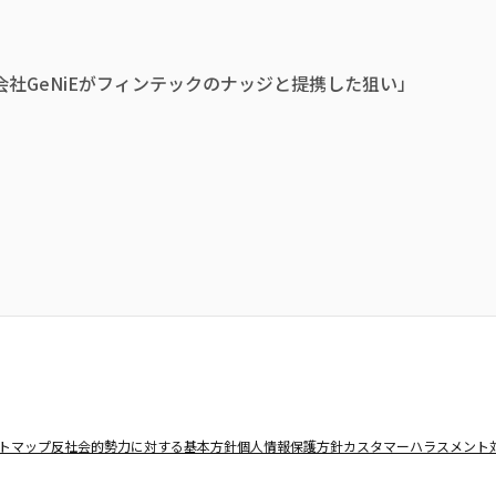
。
社GeNiEがフィンテックのナッジと提携した狙い」
トマップ
反社会的勢力に対する基本方針
個人情報保護方針
カスタマーハラスメント