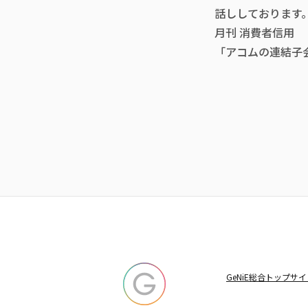
話ししております
月刊 消費者信用
「アコムの連結子会
GeNiE総合トップ
サイ