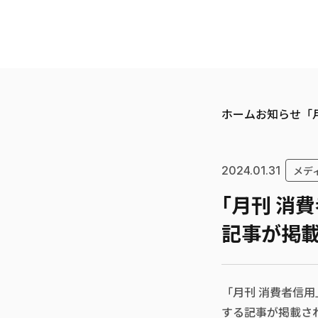
メニューを開く
ホーム
お知らせ
「
2024.01.31
メデ
「月刊 消
記事が掲載
「月刊 消費者信用
する記事が掲載さ