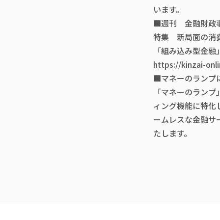
います。
■週刊 金融財政
特集 新局面の消
「組み込み型金融
https://kinzai-on
■マネーのランプ
「マネーのランプ
ィング機能に特化
ームレスな金融サ
たします。