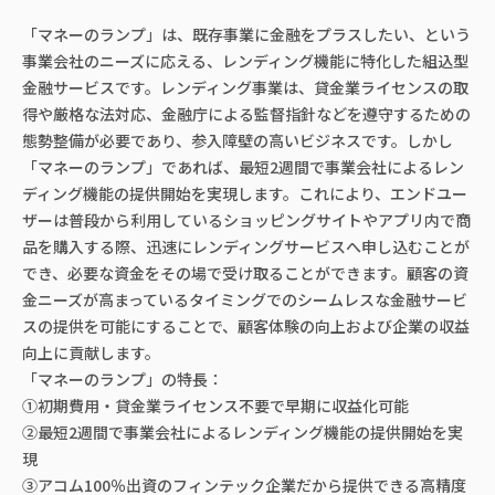
「マネーのランプ」は、既存事業に金融をプラスしたい、という
事業会社のニーズに応える、レンディング機能に特化した組込型
金融サービスです。レンディング事業は、貸金業ライセンスの取
得や厳格な法対応、金融庁による監督指針などを遵守するための
態勢整備が必要であり、参入障壁の高いビジネスです。しかし
「マネーのランプ」であれば、最短2週間で事業会社によるレン
ディング機能の提供開始を実現します。これにより、エンドユー
ザーは普段から利用しているショッピングサイトやアプリ内で商
品を購入する際、迅速にレンディングサービスへ申し込むことが
でき、必要な資金をその場で受け取ることができます。顧客の資
金ニーズが高まっているタイミングでのシームレスな金融サービ
スの提供を可能にすることで、顧客体験の向上および企業の収益
向上に貢献します。
「マネーのランプ」の特長：
①初期費用・貸金業ライセンス不要で早期に収益化可能
②最短2週間で事業会社によるレンディング機能の提供開始を実
現
③アコム100％出資のフィンテック企業だから提供できる高精度